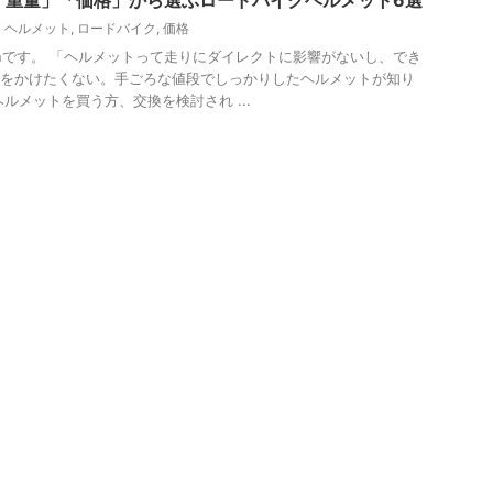
「重量」「価格」から選ぶロードバイクヘルメット6選
ヘルメット
,
ロードバイク
,
価格
ranです。 「ヘルメットって走りにダイレクトに影響がないし、でき
をかけたくない。手ごろな値段でしっかりしたヘルメットが知り
ヘルメットを買う方、交換を検討され ...